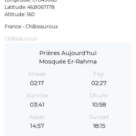
Latitude: 46,8067178
Altitude: 160
France - Châteauroux
Châteauroux
Prières Aujourd'hui
Mosquée Er-Rahma
Imsak
Fejr
02:17
02:27
Sunrise
Dhuhr
03:41
10:58
Asser
Sunset
14:57
18:15