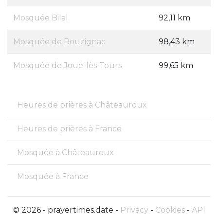
Mosquée Bilal
92,11 km
Mosquée de Bouzignac
98,43 km
Mosquée de Joué-lès-Tours
99,65 km
Heures de prières à Châteauroux
Heures de prières à France
Mosquée à Châteauroux
Mosquée à France
© 2026 - prayertimes.date -
Privacy
-
Cookies
-
API