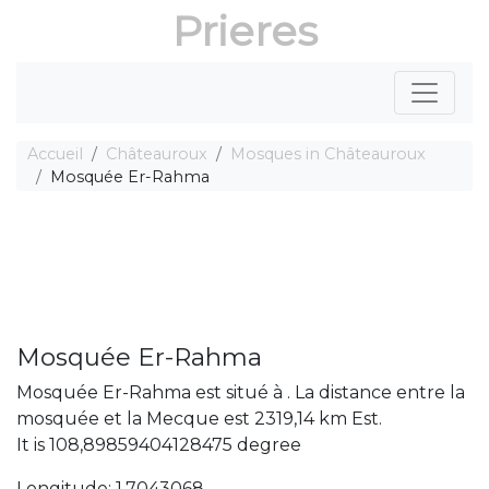
Prieres
Accueil
Châteauroux
Mosques in Châteauroux
Mosquée Er-Rahma
Mosquée Er-Rahma
Mosquée Er-Rahma est situé à . La distance entre la
mosquée et la Mecque est 2319,14 km Est.
It is 108,89859404128475 degree
Longitude: 1,7043068