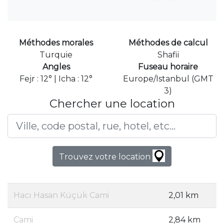
Méthodes morales
Méthodes de calcul
Turquie
Shafii
Angles
Fuseau horaire
Fejr : 12° | Icha : 12°
Europe/Istanbul (GMT
3)
Chercher une location
Trouvez votre location
Hacı Hasan Küçük Cami
2,01 km
Cami
2,84 km