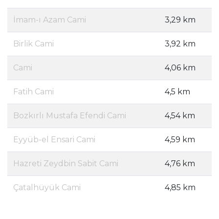
İmam-ı Azam Cami
3,29 km
Birlik Cami
3,92 km
Cami
4,06 km
Fatih Cami
4,5 km
Bozkırlı Mustafa Efendi Cami
4,54 km
Eyyüb-el Ensari Cami
4,59 km
Hazreti Zeydbin Sabit Cami
4,76 km
Çatalhüyük Cami
4,85 km