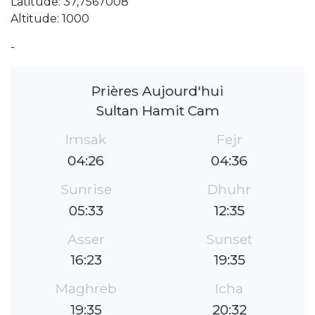
Latitude: 37,7567008
Altitude: 1000
-
Prières Aujourd'hui
Sultan Hamit Cam
Imsak
Fejr
04:26
04:36
Sunrise
Dhuhr
05:33
12:35
Asser
Sunset
16:23
19:35
Maghreb
Icha
19:35
20:32