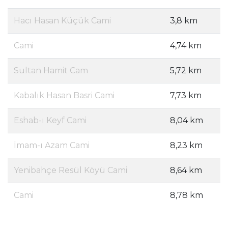
Hacı Hasan Küçük Cami
3,8 km
Cami
4,74 km
Sultan Hamit Cam
5,72 km
Kabalık Hasan Basri Cami
7,73 km
Eshab-ı Keyf Cami
8,04 km
İmam-ı Azam Cami
8,23 km
Yenibahçe Resül Köyü Cami
8,64 km
Cami
8,78 km