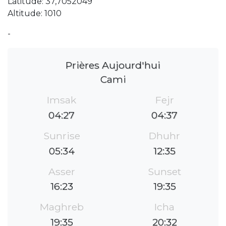
Latitude: 37,7052049
Altitude: 1010
-
Prières Aujourd'hui
Cami
Imsak
Fejr
04:27
04:37
Sunrise
Dhuhr
05:34
12:35
Asser
Sunset
16:23
19:35
Maghreb
Icha
19:35
20:32