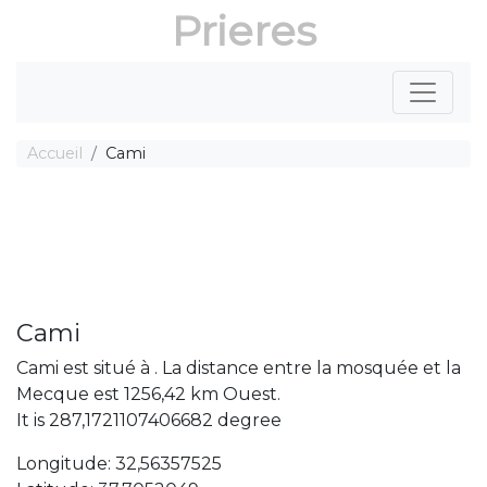
Prieres
Accueil
Cami
Cami
Cami est situé à . La distance entre la mosquée et la
Mecque est 1256,42 km Ouest.
It is 287,1721107406682 degree
Longitude: 32,56357525