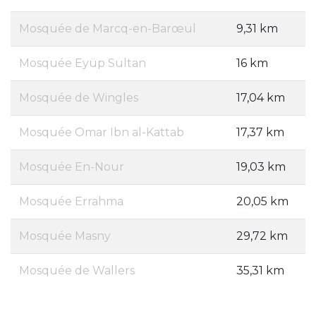
Mosquée de Marcq-en-Barœul
9,31 km
Mosquée Eyüp Sultan
16 km
Mosquée de Wingles
17,04 km
Mosquée Omar Ibn al-Kattab
17,37 km
Mosquée En-Nour
19,03 km
Mosquée Errahma
20,05 km
Mosquée Masny
29,72 km
Mosquée de Wallers
35,31 km