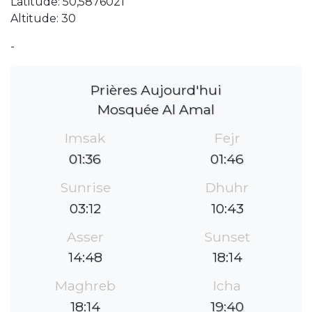
Latitude: 50,5876021
Altitude: 30
-
Prières Aujourd'hui
Mosquée Al Amal
Imsak
Fejr
01:36
01:46
Sunrise
Dhuhr
03:12
10:43
Asser
Sunset
14:48
18:14
Maghreb
Icha
18:14
19:40