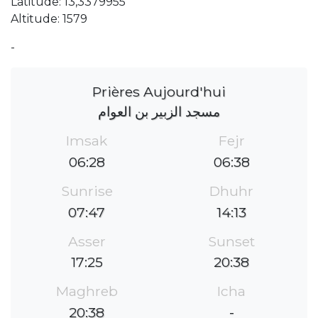
Latitude: 13,3379955
Altitude: 1579
-
Prières Aujourd'hui
مسجد الزبير بن العوام
Imsak
Fejr
06:28
06:38
Sunrise
Dhuhr
07:47
14:13
Asser
Sunset
17:25
20:38
Maghreb
Icha
20:38
-