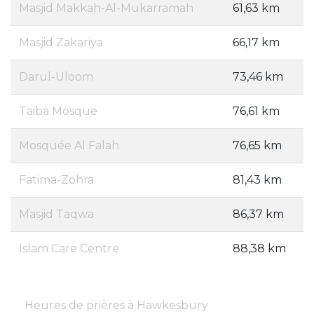
Masjid Makkah-Al-Mukarramah
61,63 km
Masjid Zakariya
66,17 km
Darul-Uloom
73,46 km
Taiba Mosque
76,61 km
Mosquée Al Falah
76,65 km
Fatima-Zohra
81,43 km
Masjid Taqwa
86,37 km
Islam Care Centre
88,38 km
Heures de prières à Hawkesbury