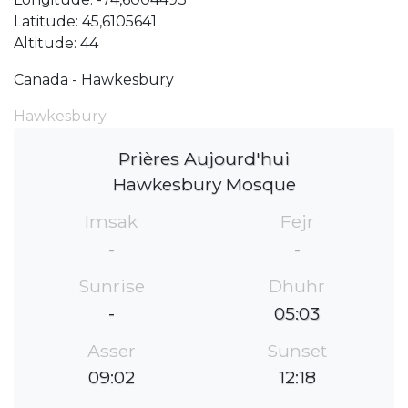
Latitude: 45,6105641
Altitude: 44
Canada - Hawkesbury
Hawkesbury
Prières Aujourd'hui
Hawkesbury Mosque
Imsak
Fejr
-
-
Sunrise
Dhuhr
-
05:03
Asser
Sunset
09:02
12:18