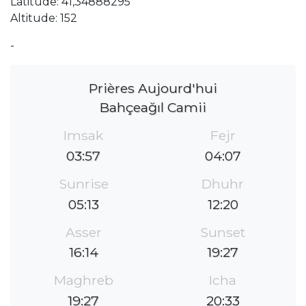
Latitude: 41,34888295
Altitude: 152
-
Prières Aujourd'hui
Bahçeağıl Camii
Imsak
Fejr
03:57
04:07
Sunrise
Dhuhr
05:13
12:20
Asser
Sunset
16:14
19:27
Maghreb
Icha
19:27
20:33