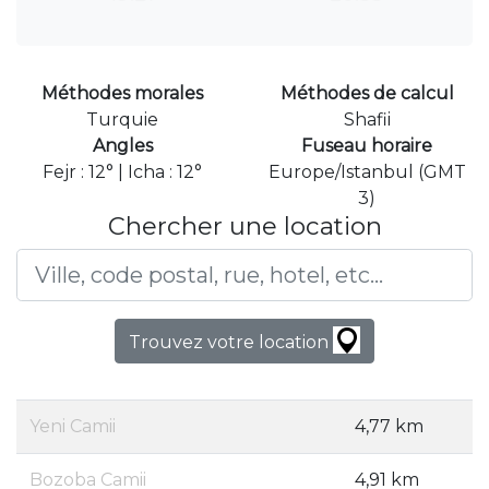
Méthodes morales
Méthodes de calcul
Turquie
Shafii
Angles
Fuseau horaire
Fejr : 12° | Icha : 12°
Europe/Istanbul (GMT
3)
Chercher une location
Trouvez votre location
Yeni Camii
4,77 km
Bozoba Camii
4,91 km