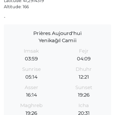
Latitude: 41,2914319
Altitude: 166
-
Prières Aujourd'hui
Yenikağıl Camii
Imsak
Fejr
03:59
04:09
Sunrise
Dhuhr
05:14
12:21
Asser
Sunset
16:14
19:26
Maghreb
Icha
19:26
20:31