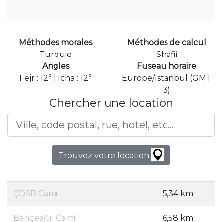
Méthodes morales
Méthodes de calcul
Turquie
Shafii
Angles
Fuseau horaire
Fejr : 12° | Icha : 12°
Europe/Istanbul (GMT
3)
Chercher une location
Trouvez votre location
ÇOSB Camii
5,34 km
Bahçeağıl Camii
6,58 km