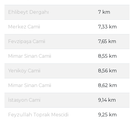
Ehlibeyt Dergahı
7 km
Merkez Camii
7,33 km
Fevzipaşa Camii
7,65 km
Mimar Sinan Camii
8,55 km
Yeniköy Camii
8,56 km
Mimar Sinan Camii
8,62 km
İstasyon Cami
9,14 km
Feyzullah Toprak Mescidi
9,25 km