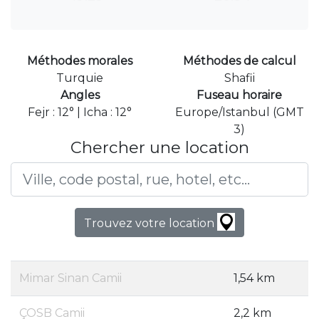
Méthodes morales
Méthodes de calcul
Turquie
Shafii
Angles
Fuseau horaire
Fejr : 12° | Icha : 12°
Europe/Istanbul (GMT
3)
Chercher une location
Trouvez votre location
Mimar Sinan Camii
1,54 km
ÇOSB Camii
2,2 km