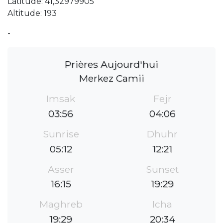
Latitude: 41,32979905
Altitude: 193
-
Prières Aujourd'hui
Merkez Camii
Imsak
Fejr
03:56
04:06
Sunrise
Dhuhr
05:12
12:21
Asser
Sunset
16:15
19:29
Maghreb
Icha
19:29
20:34