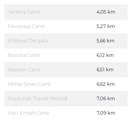
Yeniköy Camii
4,05 km
Fevzipaşa Camii
5,27 km
Ehlibeyt Dergahı
5,66 km
Bozoba Camii
6,12 km
İstasyon Cami
6,51 km
Mimar Sinan Camii
6,62 km
Feyzullah Toprak Mescidi
7,06 km
Hacı Emrah Camii
7,09 km