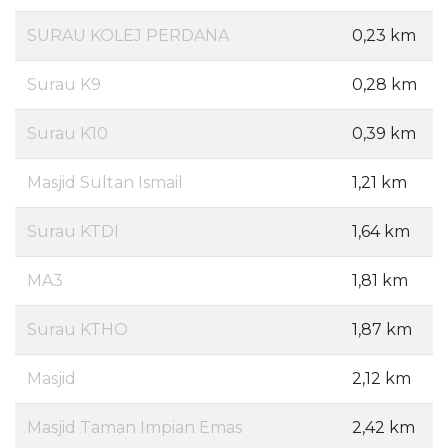
SURAU KOLEJ PERDANA
0,23 km
Surau K9
0,28 km
Surau K10
0,39 km
Masjid Sultan Ismail
1,21 km
Surau KTDI
1,64 km
MA3
1,81 km
Surau KTHO
1,87 km
Masjid
2,12 km
Masjid Taman Impian Emas
2,42 km