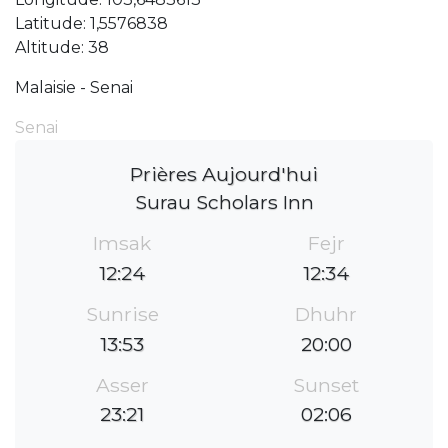
Latitude: 1,5576838
Altitude: 38
Malaisie - Senai
Senai
Prières Aujourd'hui
Surau Scholars Inn
Imsak
Fejr
12:24
12:34
Sunrise
Dhuhr
13:53
20:00
Asser
Sunset
23:21
02:06