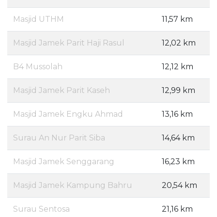
Masjid UTHM
11,57 km
Masjid Jamek Parit Haji Rasul
12,02 km
B4 Mussolah
12,12 km
Masjid Jamek Parit Kaseh
12,99 km
Masjid Jamek Engku Ahmad
13,16 km
Surau An Nur Parit Siba
14,64 km
Masjid Jamek Senggarang
16,23 km
Masjid Jamek Kampung Bahru
20,54 km
Surau Sentosa
21,16 km