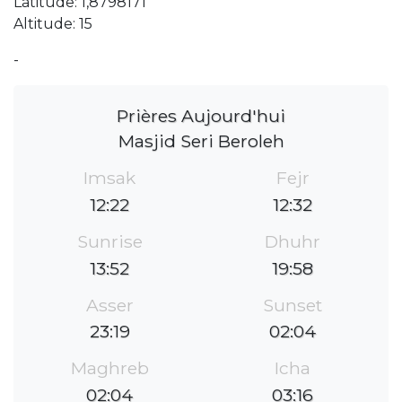
Latitude: 1,8798171
Altitude: 15
-
Prières Aujourd'hui
Masjid Seri Beroleh
Imsak
Fejr
12:22
12:32
Sunrise
Dhuhr
13:52
19:58
Asser
Sunset
23:19
02:04
Maghreb
Icha
02:04
03:16