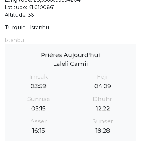
Latitude: 41,0100861
Altitude: 36
Turquie - Istanbul
Istanbul
Prières Aujourd'hui
Laleli Camii
Imsak
Fejr
03:59
04:09
Sunrise
Dhuhr
05:15
12:22
Asser
Sunset
16:15
19:28