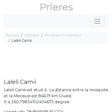
Prieres
Accueil
Istanbul
Mosques in Istanbul
Laleli Camii
Laleli Camii
Laleli Camii est situé à . La distance entre la mosquée
et la Mecque est 846,19 km Ouest.
It is 260,79834102404675 degree
Longitude: 28,9566695354204