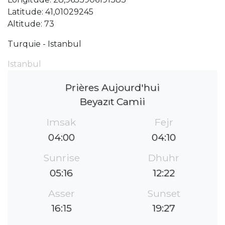
Latitude: 41,01029245
Altitude: 73
Turquie - Istanbul
Istanbul
Prières Aujourd'hui
Beyazıt Camii
Imsak
Fejr
04:00
04:10
Sunrise
Dhuhr
05:16
12:22
Asser
Sunset
16:15
19:27