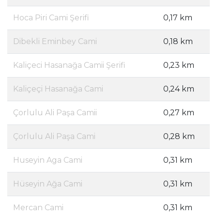
Hoca Piri Cami Şerifi
0,17 km
Dibekli Eminbey Cami
0,18 km
Kaliçeci Hasanağa Camii Şerifi
0,23 km
Kaliçeçi Hasanağa Cami
0,24 km
Çorlulu Ali Paşa Camii
0,27 km
Çorlulu Ali Paşa Cami
0,28 km
Huseyin Aga Cami
0,31 km
Hüseyin Ağa Cami
0,31 km
Mercan Cami
0,31 km