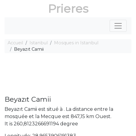
Prieres
Accueil
Istanbul
Mosques in Istanbul
Beyazıt Camii
Beyazıt Camii
Beyazıt Camii est situé à . La distance entre la
mosquée et la Mecque est 847,15 km Ouest.
It is 260,8123266691194 degree
Longitude: 28,9653906191383