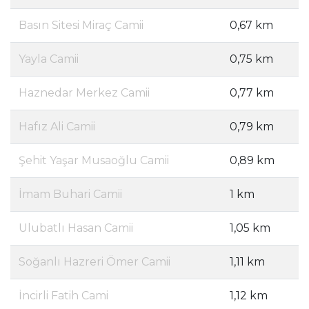
Basın Sitesi Miraç Camii
0,67 km
Yayla Camii
0,75 km
Haznedar Merkez Camii
0,77 km
Hafız Ali Camii
0,79 km
Şehit Yaşar Musaoğlu Camii
0,89 km
İmam Buhari Camii
1 km
Ulubatlı Hasan Camii
1,05 km
Soğanlı Hazreri Ömer Camii
1,11 km
İncirli Fatih Cami
1,12 km