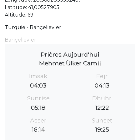
Latitude: 41,00527905
Altitude: 69
Turquie - Bahçelievler
Bahçelievler
Prières Aujourd'hui
Mehmet Ülker Camii
Imsak
Fejr
04:03
04:13
Sunrise
Dhuhr
05:18
12:22
Asser
Sunset
16:14
19:25