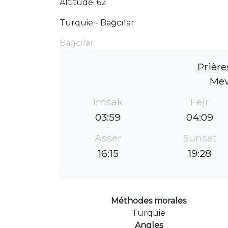
Altitude: 62
Turquie - Bağcılar
Bağcılar
Prière
Mev
Imsak
Fejr
03:59
04:09
Asser
Sunset
16:15
19:28
Méthodes morales
Turquie
Angles