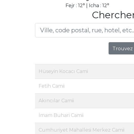
Fejr : 12° | Icha : 12°
Chercher
Trouvez 
Hüseyin Kocacı Cami
Fetih Camii
Akıncılar Camii
İmam Buhari Camii
Cumhuriyet Mahallesi Merkez Camii