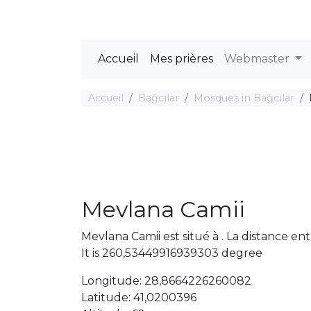
Accueil
Mes prières
Webmaster
Accueil
Bağcılar
Mosques in Bağcılar
Mevlana Camii
Mevlana Camii est situé à . La distance e
It is 260,53449916939303 degree
Longitude: 28,8664226260082
Latitude: 41,0200396