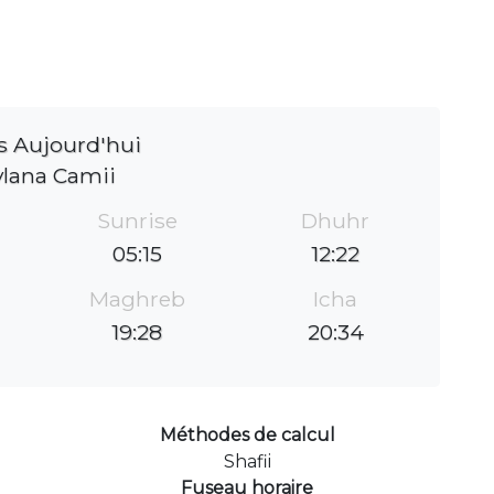
s Aujourd'hui
lana Camii
Sunrise
Dhuhr
05:15
12:22
Maghreb
Icha
19:28
20:34
Méthodes de calcul
Shafii
Fuseau horaire