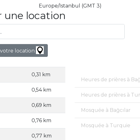
Europe/Istanbul (GMT 3)
 une location
votre location
0,31 km
Heures de prières à Bağ
0,54 km
Heures de prières à Tu
0,69 km
Mosquée à Bağcılar
0,76 km
Mosquée à Turquie
0,77 km