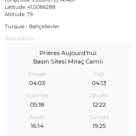
Latitude: 41,0086288
Altitude: 79
Turquie - Bahçelievler
Bahçelievler
Prières Aujourd'hui
Basın Sitesi Miraç Camii
Imsak
Fejr
04:03
04:13
Sunrise
Dhuhr
05:18
12:22
Asser
Sunset
16:14
19:25