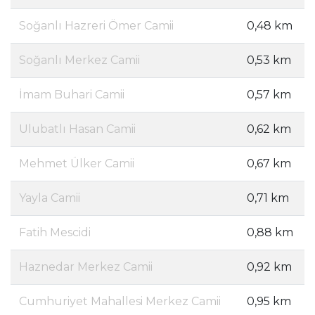
Soğanlı Hazreri Ömer Camii
0,48 km
Soğanlı Merkez Camii
0,53 km
İmam Buhari Camii
0,57 km
Ulubatlı Hasan Camii
0,62 km
Mehmet Ülker Camii
0,67 km
Yayla Camii
0,71 km
Fatih Mescidi
0,88 km
Haznedar Merkez Camii
0,92 km
Cumhuriyet Mahallesi Merkez Camii
0,95 km