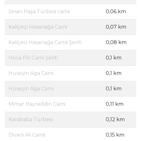
Sinan Paşa Türbesi camii
0,06 km
Kaliçeçi Hasanağa Cami
0,07 km
Kaliçeci Hasanağa Camii Şerifi
0,08 km
Hoca Piri Cami Şerifi
0,1 km
Huseyin Aga Cami
0,1 km
Hüseyin Ağa Cami
0,1 km
Mimar Hayreddin Cami
0,11 km
Karababa Türbesi
0,12 km
Divani Ali Camii
0,15 km