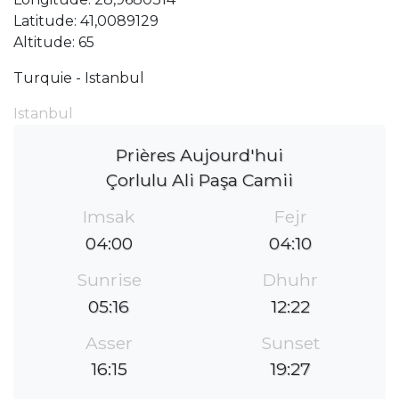
Latitude: 41,0089129
Altitude: 65
Turquie - Istanbul
Istanbul
Prières Aujourd'hui
Çorlulu Ali Paşa Camii
Imsak
Fejr
04:00
04:10
Sunrise
Dhuhr
05:16
12:22
Asser
Sunset
16:15
19:27