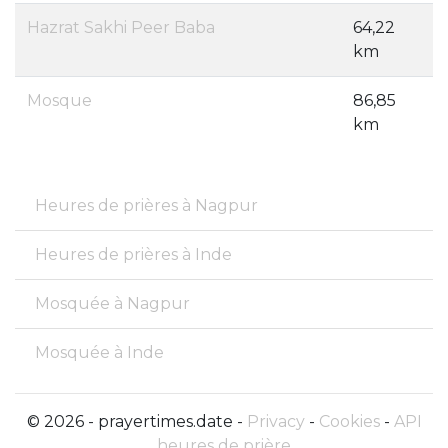
Hazrat Sakhi Peer Baba
64,22
km
Mosque
86,85
km
Heures de prières à Nagpur
Heures de prières à Inde
Mosquée à Nagpur
Mosquée à Inde
© 2026 - prayertimes.date -
Privacy
-
Cookies
-
API
heures de prière