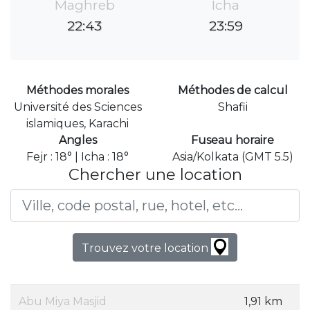
Maghreb
Icha
22:43
23:59
Méthodes morales
Méthodes de calcul
Université des Sciences
Shafii
islamiques, Karachi
Angles
Fuseau horaire
Fejr : 18° | Icha : 18°
Asia/Kolkata (GMT 5.5)
Chercher une location
Trouvez votre location
Abu Miya Masjid
1,91 km