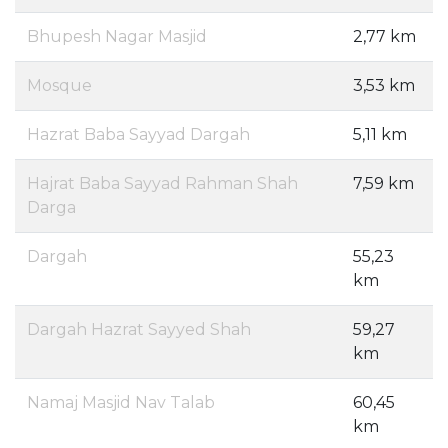
Bhupesh Nagar Masjid
2,77 km
Mosque
3,53 km
Hazrat Baba Sayyad Dargah
5,11 km
Hajrat Baba Sayyad Rahman Shah
7,59 km
Darga
Dargah
55,23
km
Dargah Hazrat Sayyed Shah
59,27
km
Namaj Masjid Nav Talab
60,45
km