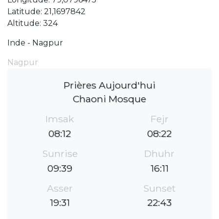
Latitude: 21,1697842
Altitude: 324
Inde - Nagpur
Nagpur
Prières Aujourd'hui
Chaoni Mosque
Imsak
Fejr
08:12
08:22
Sunrise
Dhuhr
09:39
16:11
Asser
Sunset
19:31
22:43