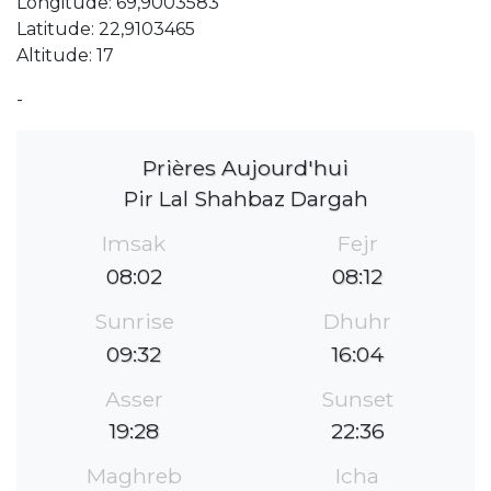
Longitude: 69,9003583
Latitude: 22,9103465
Altitude: 17
-
Prières Aujourd'hui
Pir Lal Shahbaz Dargah
Imsak
Fejr
08:02
08:12
Sunrise
Dhuhr
09:32
16:04
Asser
Sunset
19:28
22:36
Maghreb
Icha