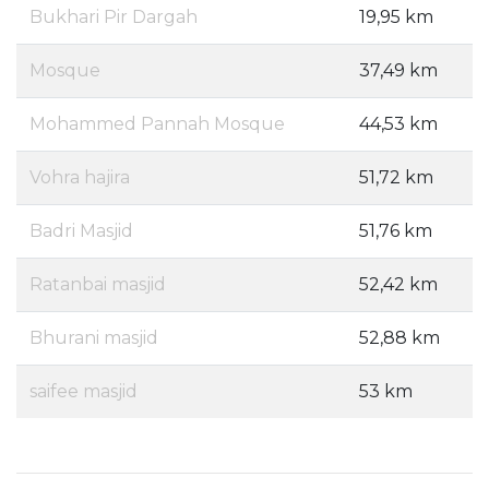
Bukhari Pir Dargah
19,95 km
Mosque
37,49 km
Mohammed Pannah Mosque
44,53 km
Vohra hajira
51,72 km
Badri Masjid
51,76 km
Ratanbai masjid
52,42 km
Bhurani masjid
52,88 km
saifee masjid
53 km