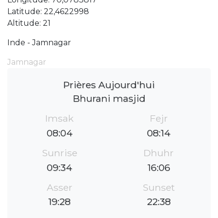
Latitude: 22,4622998
Altitude: 21
Inde - Jamnagar
Jamnagar
Prières Aujourd'hui
Bhurani masjid
Imsak
Fejr
08:04
08:14
Sunrise
Dhuhr
09:34
16:06
Asser
Sunset
19:28
22:38