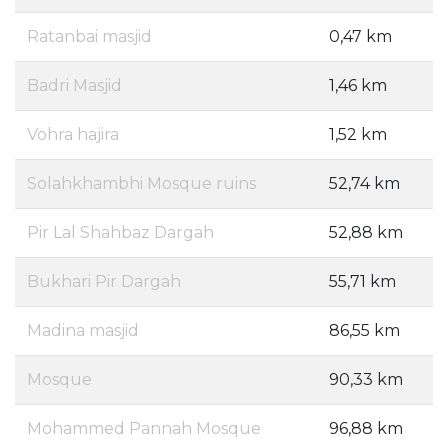
Ratanbai masjid
0,47 km
Badri Masjid
1,46 km
Vohra hajira
1,52 km
Solahkhambhi Mosque ruins
52,74 km
Pir Lal Shahbaz Dargah
52,88 km
Bukhari Pir Dargah
55,71 km
Madina masjid
86,55 km
Mosque
90,33 km
Mohammed Pannah Mosque
96,88 km