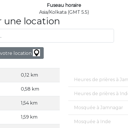
Fuseau horaire
Asia/Kolkata (GMT 5.5)
 une location
votre location
0,12 km
Heures de prières à Ja
0,58 km
Heures de prières à Ind
1,54 km
Mosquée à Jamnagar
1,59 km
Mosquée à Inde