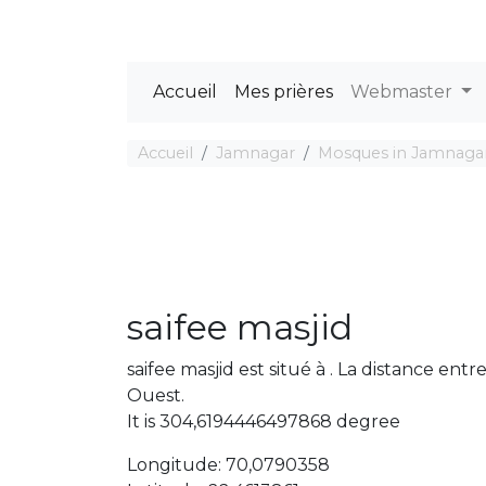
Accueil
Mes prières
Webmaster
Accueil
Jamnagar
Mosques in Jamnaga
saifee masjid
saifee masjid est situé à . La distance en
Ouest.
It is 304,6194446497868 degree
Longitude: 70,0790358