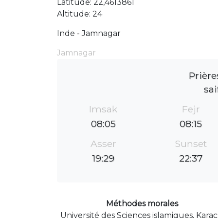
Latitude: 22,4613861
Altitude: 24
Inde - Jamnagar
Jamnagar
Prière
sai
Imsak
Fejr
08:05
08:15
Asser
Sunset
19:29
22:37
Méthodes morales
Université des Sciences islamiques, Karac