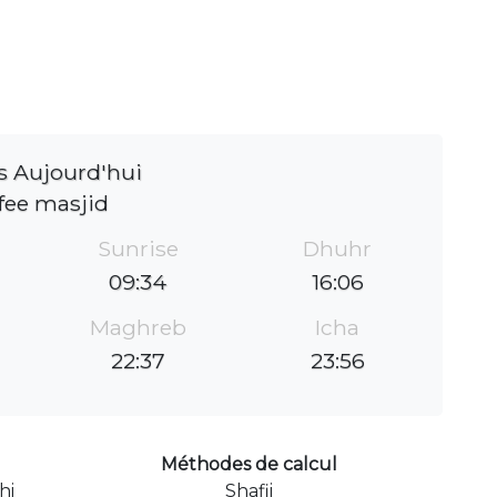
s Aujourd'hui
fee masjid
Sunrise
Dhuhr
09:34
16:06
Maghreb
Icha
22:37
23:56
Méthodes de calcul
hi
Shafii