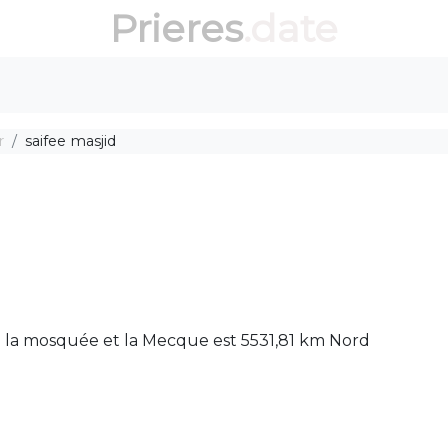
Prieres
.date
r
saifee masjid
tre la mosquée et la Mecque est 5531,81 km Nord