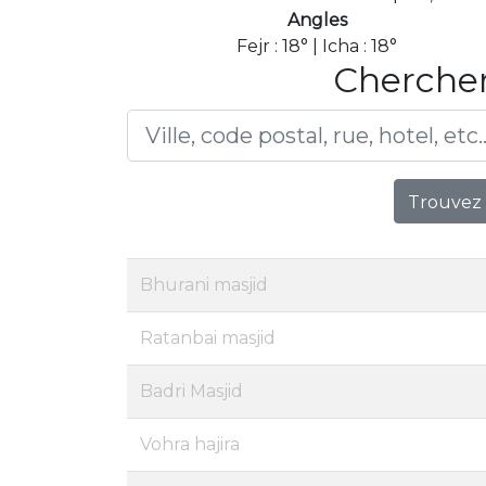
Angles
Fejr : 18° | Icha : 18°
Chercher
Trouvez 
Bhurani masjid
Ratanbai masjid
Badri Masjid
Vohra hajira