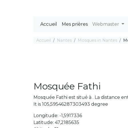
Accueil
Mes prières
Webmaster
Accueil
Nantes
Mosques in Nantes
Mo
Mosquée Fathi
Mosquée Fathi est situé à . La distance e
It is 105,59546287303493 degree
Longitude: -1,5917336
Latitude: 47,2185635