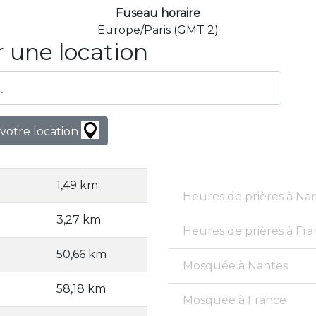
Fuseau horaire
Europe/Paris (GMT 2)
 une location
votre location
1,49 km
Heures de prières à Na
3,27 km
Heures de prières à Fr
50,66 km
Mosquée à Nantes
58,18 km
Mosquée à France