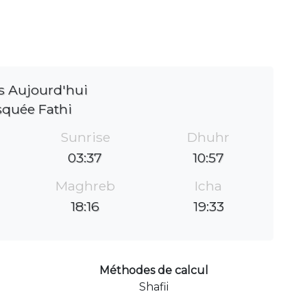
s Aujourd'hui
quée Fathi
Sunrise
Dhuhr
03:37
10:57
Maghreb
Icha
18:16
19:33
Méthodes de calcul
Shafii