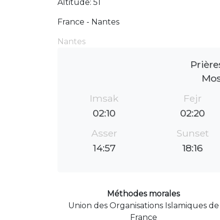
Altitude: 51
France - Nantes
Nantes
Prière
Mos
Imsak
Fejr
02:10
02:20
Asser
Sunset
14:57
18:16
Méthodes morales
Union des Organisations Islamiques de
France