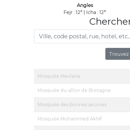
Angles
Fejr : 12° | Icha : 12°
Chercher
Trouvez 
Mosquée Mevlana
Mosquée du sillon de Bretagne
Mosquée des bonnes œuvres
Mosquée Mohammed Akhif