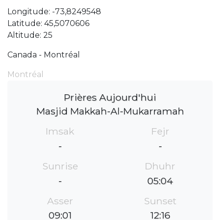
Longitude: -73,8249548
Latitude: 45,5070606
Altitude: 25
Canada - Montréal
Montréal
Prières Aujourd'hui
Masjid Makkah-Al-Mukarramah
Imsak
Fejr
-
-
Sunrise
Dhuhr
-
05:04
Asser
Sunset
09:01
12:16