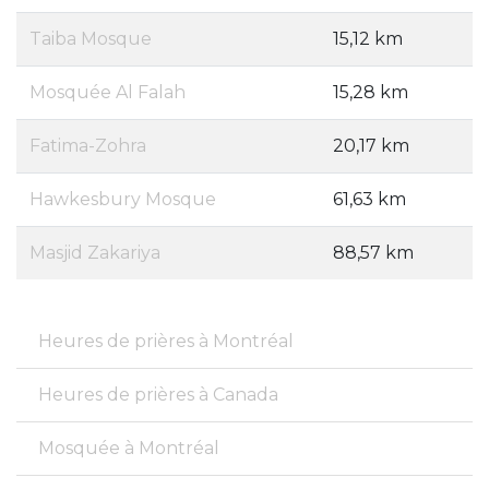
Taiba Mosque
15,12 km
Mosquée Al Falah
15,28 km
Fatima-Zohra
20,17 km
Hawkesbury Mosque
61,63 km
Masjid Zakariya
88,57 km
Heures de prières à Montréal
Heures de prières à Canada
Mosquée à Montréal