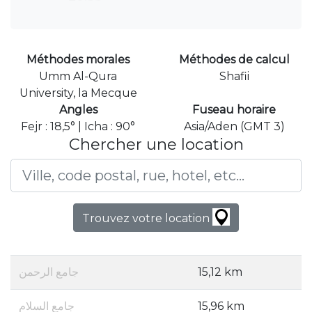
Méthodes morales
Méthodes de calcul
Umm Al-Qura
Shafii
University, la Mecque
Angles
Fuseau horaire
Fejr : 18,5° | Icha : 90°
Asia/Aden (GMT 3)
Chercher une location
Trouvez votre location
جامع الرحمن
15,12 km
جامع السلام
15,96 km