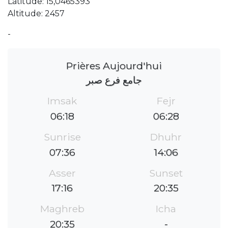
Latitude: 15,0465393
Altitude: 2457
-
Prières Aujourd'hui
جامع فرع صبر
Imsak
Fejr
06:18
06:28
Sunrise
Dhuhr
07:36
14:06
Asser
Sunset
17:16
20:35
Maghreb
Icha
20:35
-