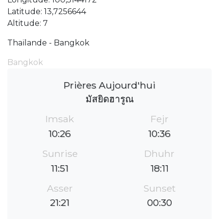
Latitude: 13,7256644
Altitude: 7
Thaïlande - Bangkok
Bangkok
Prières Aujourd'hui
มัสยิดฮารูณ
Imsak
Fejr
10:26
10:36
Sunrise
Dhuhr
11:51
18:11
Asser
Sunset
21:21
00:30