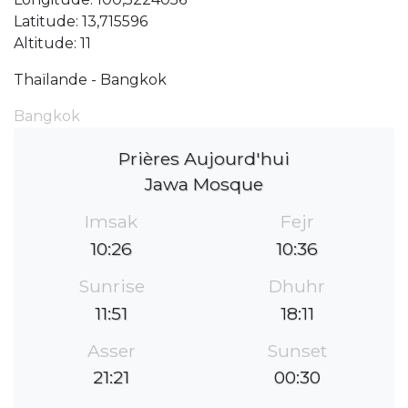
Latitude: 13,715596
Altitude: 11
Thaïlande - Bangkok
Bangkok
Prières Aujourd'hui
Jawa Mosque
Imsak
Fejr
10:26
10:36
Sunrise
Dhuhr
11:51
18:11
Asser
Sunset
21:21
00:30