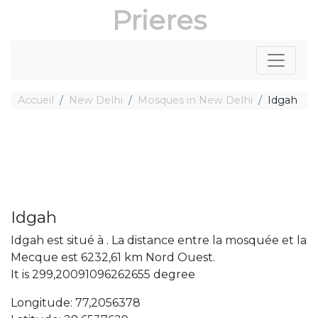
Prieres
Accueil
New Delhi
Mosques in New Delhi
Idgah
Idgah
Idgah est situé à . La distance entre la mosquée et la
Mecque est 6232,61 km Nord Ouest.
It is 299,20091096262655 degree
Longitude: 77,2056378