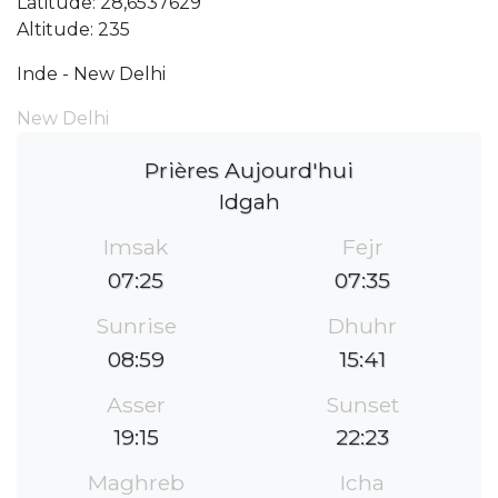
Latitude: 28,6537629
Altitude: 235
Inde - New Delhi
New Delhi
Prières Aujourd'hui
Idgah
Imsak
Fejr
07:25
07:35
Sunrise
Dhuhr
08:59
15:41
Asser
Sunset
19:15
22:23
Maghreb
Icha