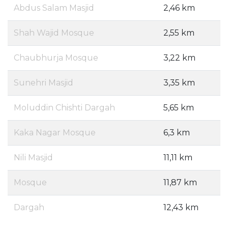
Abdus Salam Masjid
2,46 km
Shah Wajid Mosque
2,55 km
Chaubhurja Mosque
3,22 km
Sunehri Masjid
3,35 km
Moluddin Chishti Dargah
5,65 km
Kaka Nagar Mosque
6,3 km
Nili Masjid
11,11 km
Mosque
11,87 km
Dargah
12,43 km