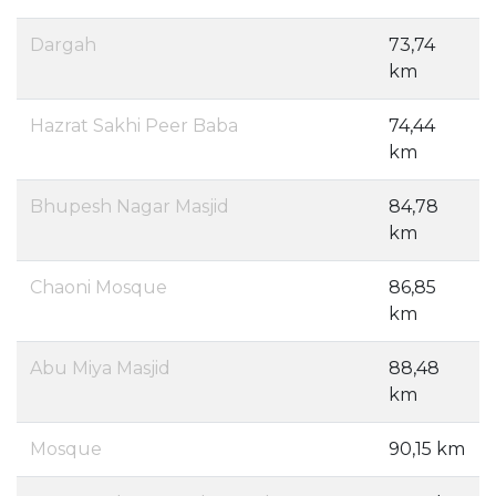
Dargah
73,74
km
Hazrat Sakhi Peer Baba
74,44
km
Bhupesh Nagar Masjid
84,78
km
Chaoni Mosque
86,85
km
Abu Miya Masjid
88,48
km
Mosque
90,15 km