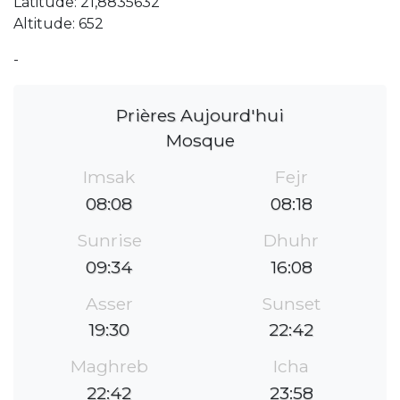
Latitude: 21,8835632
Altitude: 652
-
Prières Aujourd'hui
Mosque
Imsak
Fejr
08:08
08:18
Sunrise
Dhuhr
09:34
16:08
Asser
Sunset
19:30
22:42
Maghreb
Icha
22:42
23:58