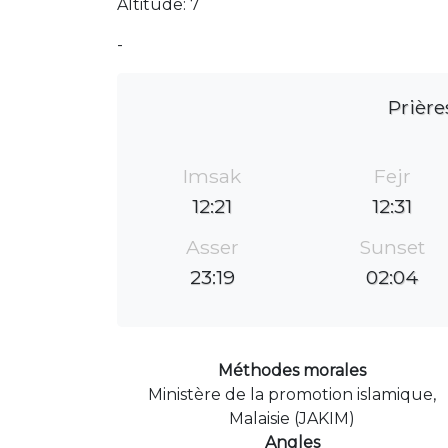
Altitude: 7
-
Prière
Imsak
Fejr
12:21
12:31
Asser
Sunset
23:19
02:04
Méthodes morales
Ministère de la promotion islamique,
Malaisie (JAKIM)
Angles