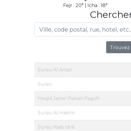
Fejr : 20° | Icha : 18°
Chercher
Trouvez 
Surau Al Ansar
Surau
Masjid Jame' Pekan Pagoh
Surau Al-Hakim
Surau Naib Idris