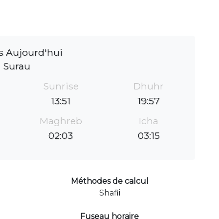
s Aujourd'hui
Surau
Sunrise
Dhuhr
13:51
19:57
Maghreb
Icha
02:03
03:15
Méthodes de calcul
Shafii
Fuseau horaire