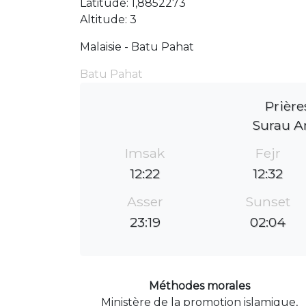
Latitude: 1,8852273
Altitude: 3
Malaisie - Batu Pahat
Batu Pahat
Prière
Surau An
Imsak
Fejr
12:22
12:32
Asser
Sunset
23:19
02:04
Méthodes morales
Ministère de la promotion islamique,