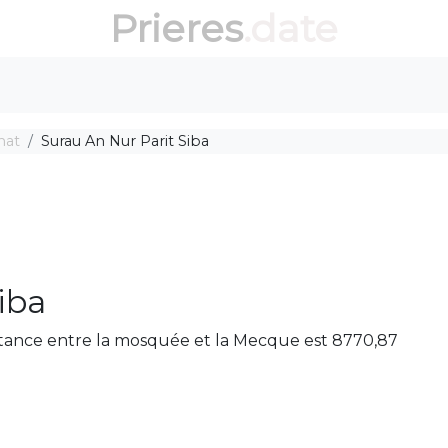
Prieres
.date
hat
Surau An Nur Parit Siba
iba
distance entre la mosquée et la Mecque est 8770,87