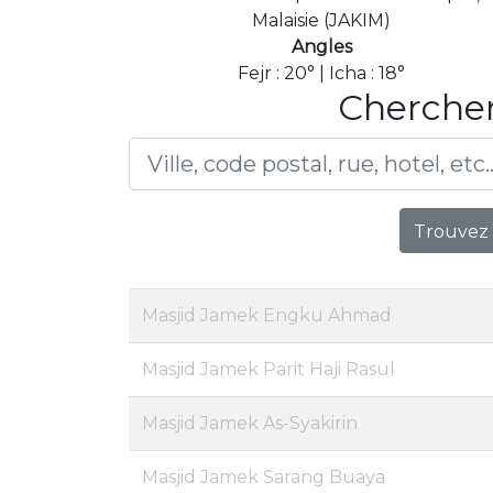
Malaisie (JAKIM)
Angles
Fejr : 20° | Icha : 18°
Chercher
Trouvez 
Masjid Jamek Engku Ahmad
Masjid Jamek Parit Haji Rasul
Masjid Jamek As-Syakirin
Masjid Jamek Sarang Buaya