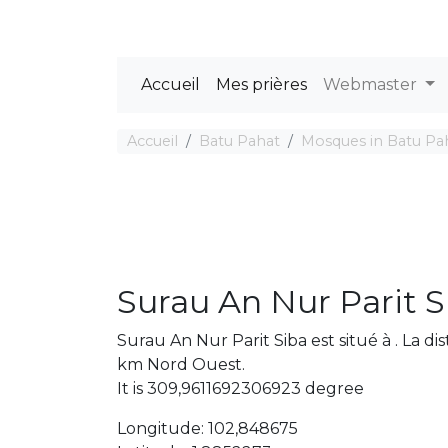
Accueil
Mes prières
Webmaster
Accueil
Batu Pahat
Mosques in Batu Pa
Surau An Nur Parit S
Surau An Nur Parit Siba est situé à . La 
km Nord Ouest.
It is 309,9611692306923 degree
Longitude: 102,848675