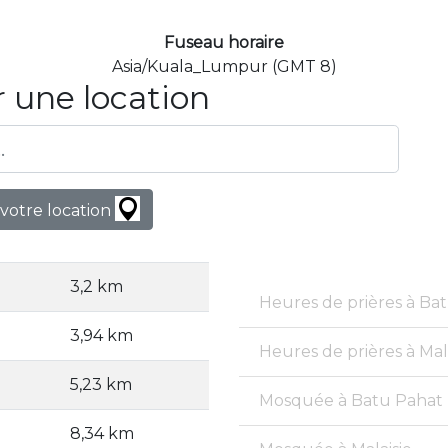
Fuseau horaire
Asia/Kuala_Lumpur (GMT 8)
 une location
votre location
3,2 km
Heures de prières à Ba
3,94 km
Heures de prières à Mal
5,23 km
Mosquée à Batu Pahat
8,34 km