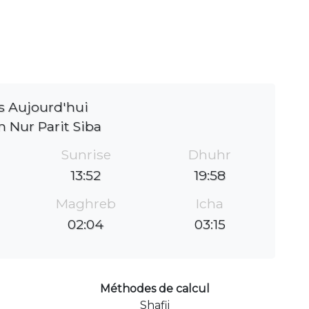
s Aujourd'hui
 Nur Parit Siba
Sunrise
Dhuhr
13:52
19:58
Maghreb
Icha
02:04
03:15
Méthodes de calcul
Shafii