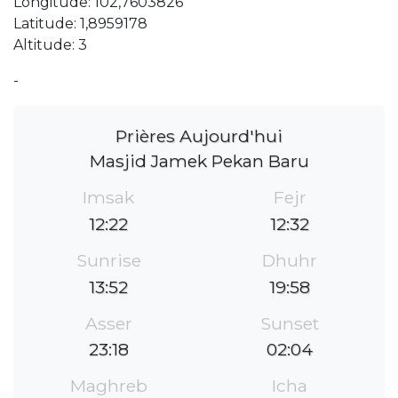
Longitude: 102,7603826
Latitude: 1,8959178
Altitude: 3
-
Prières Aujourd'hui
Masjid Jamek Pekan Baru
Imsak
Fejr
12:22
12:32
Sunrise
Dhuhr
13:52
19:58
Asser
Sunset
23:18
02:04
Maghreb
Icha