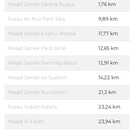
Masjid Jamek Sarang Buaya
1,76 km
Surau An Nur Parit Siba
9,89 km
Masjid Jamek Engku Ahmad
11,77 km
Masjid Jamek Parit Jamil
12,65 km
Masjid Jamek Parit Haji Rasul
12,91 km
Masjid Jamek As-Syakirin
14,22 km
Masjid Jamek Nuruliman
21,3 km
Surau Yukam Estate
23,24 km
Masjid Al-Falah
23,94 km