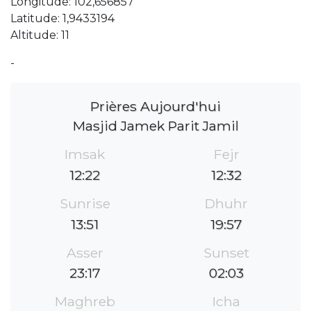
Longitude: 102,656857
Latitude: 1,9433194
Altitude: 11
-
Prières Aujourd'hui
Masjid Jamek Parit Jamil
Imsak
Fejr
12:22
12:32
Sunrise
Dhuhr
13:51
19:57
Asser
Sunset
23:17
02:03
Maghreb
Icha