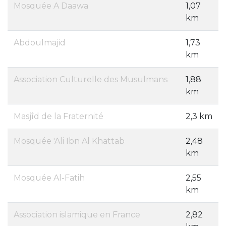
Mosquée A Daawa
1,07
km
Abdoulmajid
1,73
km
Association Culturelle des Musulmans
1,88
km
Masjîd de la Fraternité
2,3 km
Mosquée 'Ali Ibn Al Khattab
2,48
km
Mosquée Al-Fatih
2,55
km
Association islamique en France
2,82