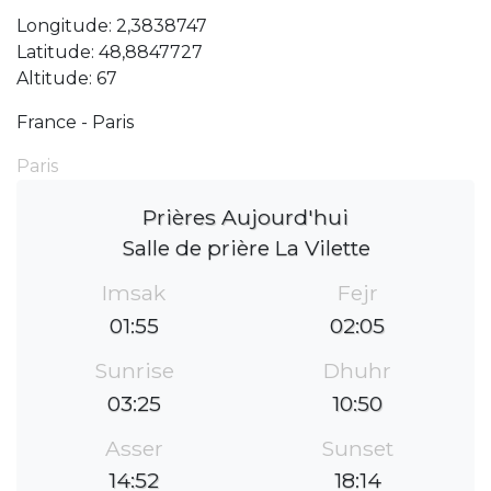
Longitude: 2,3838747
Latitude: 48,8847727
Altitude: 67
France - Paris
Paris
Prières Aujourd'hui
Salle de prière La Vilette
Imsak
Fejr
01:55
02:05
Sunrise
Dhuhr
03:25
10:50
Asser
Sunset
14:52
18:14