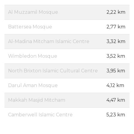
Al Muzzamil Mosque
2,22 km
Battersea Mosque
2,77 km
Al-Madina Mitcham Islamic Centre
3,32 km
Wimbledon Mosque
3,52 km
North Brixton Islamic Cultural Centre
3,95 km
Darul Aman Mosque
4,12 km
Makkah Masjid Mitcham
4,47 km
Camberwell Islamic Centre
5,23 km