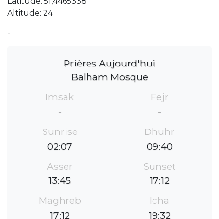
Latitude: 51,4465338
Altitude: 24
-
Prières Aujourd'hui
Balham Mosque
Imsak
Fejr
-
-
Sunrise
Dhuhr
02:07
09:40
Asser
Sunset
13:45
17:12
Maghreb
Icha
17:12
19:32