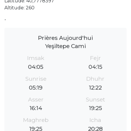
Latitude: 40,7778397
Altitude: 260
-
Prières Aujourd'hui
Yeşiltepe Cami
Imsak
Fejr
04:05
04:15
Sunrise
Dhuhr
05:19
12:22
Asser
Sunset
16:14
19:25
Maghreb
Icha
19:25
20:28