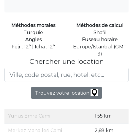
Méthodes morales
Méthodes de calcul
Turquie
Shafii
Angles
Fuseau horaire
Fejr : 12° | Icha : 12°
Europe/Istanbul (GMT
3)
Chercher une location
Trouvez votre location
Yunus Emre Cami
1,55 km
Merkez Mahallesi Cami
2,68 km