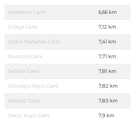
Karadeniz Cami
6,66 km
Gökçe Cami
7,12 km
Şıralık Mahallesi Cami
7,41 km
Müezzin Cami
7,71 km
Şehitlik Cami
7,81 km
Otluoğlu Köyü Cami
7,82 km
Merkez Cami
7,83 km
Darıcı Köyü Cami
7,9 km