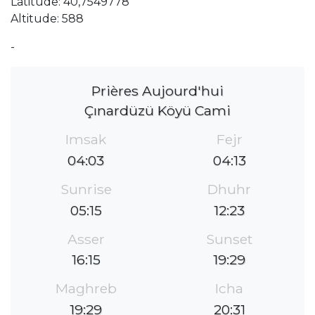
Latitude: 40,7549778
Altitude: 588
-
Prières Aujourd'hui
Çınardüzü Köyü Cami
Imsak
Fejr
04:03
04:13
Sunrise
Dhuhr
05:15
12:23
Asser
Sunset
16:15
19:29
Maghreb
Icha
19:29
20:31