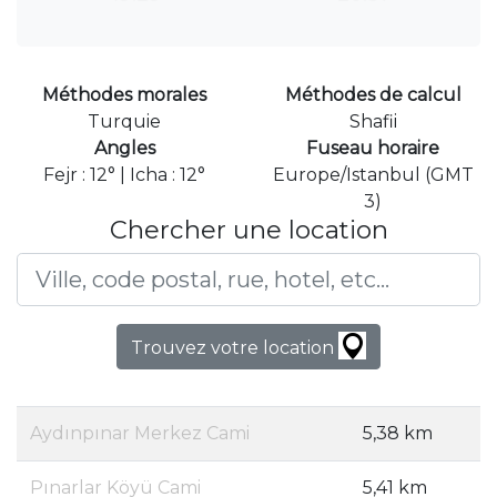
Méthodes morales
Méthodes de calcul
Turquie
Shafii
Angles
Fuseau horaire
Fejr : 12° | Icha : 12°
Europe/Istanbul (GMT
3)
Chercher une location
Trouvez votre location
Aydınpınar Merkez Cami
5,38 km
Pınarlar Köyü Cami
5,41 km