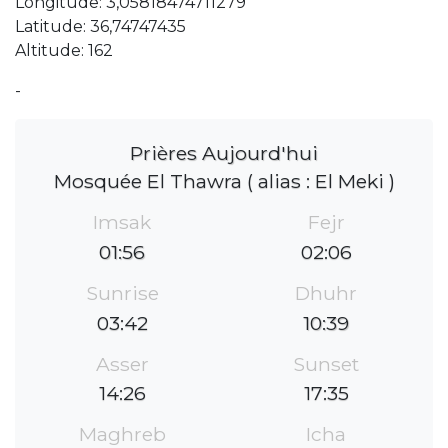
Longitude: 3,05818474711279
Latitude: 36,74747435
Altitude: 162
-
Prières Aujourd'hui
Mosquée El Thawra ( alias : El Meki )
Imsak
Fejr
01:56
02:06
Sunrise
Dhuhr
03:42
10:39
Asser
Sunset
14:26
17:35
Maghreb
Icha