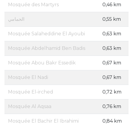
Mosquée des Martyrs
0,46 km
الحمامي
0,55 km
Mosquée Salaheddine El Ayoubi
0,63 km
Mosquée Abdelhamid Ben Badis
0,63 km
Mosquée Abou Bakr Essedik
0,67 km
Mosquée El Nadi
0,67 km
Mosquée El-irched
0,72 km
Mosquée Al Aqsaa
0,76 km
Mosquée El Bachir El Ibrahimi
0,84 km