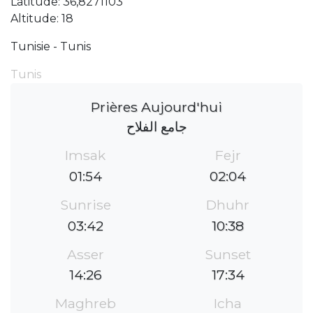
Latitude: 36,8271103
Altitude: 18
Tunisie - Tunis
Tunis
Prières Aujourd'hui
جامع الفلاح
Imsak
Fejr
01:54
02:04
Sunrise
Dhuhr
03:42
10:38
Asser
Sunset
14:26
17:34
Maghreb
Icha