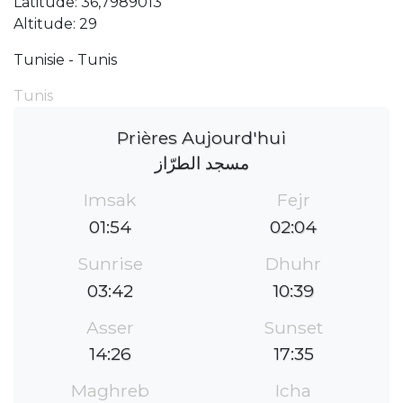
Latitude: 36,7989013
Altitude: 29
Tunisie - Tunis
Tunis
Prières Aujourd'hui
مسجد الطرّاز
Imsak
Fejr
01:54
02:04
Sunrise
Dhuhr
03:42
10:39
Asser
Sunset
14:26
17:35
Maghreb
Icha