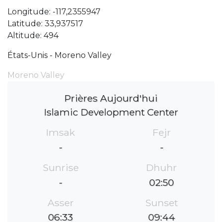
Longitude: -117,2355947
Latitude: 33,937517
Altitude: 494
États-Unis - Moreno Valley
Moreno Valley
Prières Aujourd'hui
Islamic Development Center
Imsak
Fejr
-
-
Sunrise
Dhuhr
-
02:50
Asser
Sunset
06:33
09:44