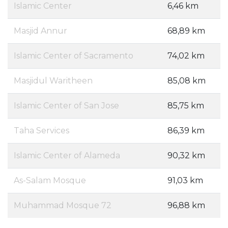
Islamic Center
6,46 km
Masjid Annur
68,89 km
Islamic Center of Sacramento
74,02 km
Masjidul Waritheen
85,08 km
Islamic Center of San Jose
85,75 km
Taha Services
86,39 km
Islamic Center of Alameda
90,32 km
As-Salam Mosque
91,03 km
Muhammad Mosque 72
96,88 km