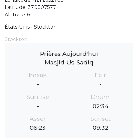
Latitude: 37,9307577
Altitude: 6
États-Unis - Stockton
Stockton
Prières Aujourd'hui
Masjid-Us-Sadiq
Imsak
Fejr
-
-
Sunrise
Dhuhr
-
02:34
Asser
Sunset
06:23
09:32