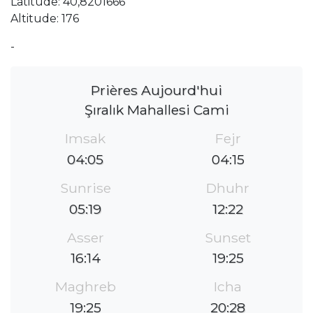
Latitude: 40,8201666
Altitude: 176
-
Prières Aujourd'hui
Şıralık Mahallesi Cami
Imsak
Fejr
04:05
04:15
Sunrise
Dhuhr
05:19
12:22
Asser
Sunset
16:14
19:25
Maghreb
Icha
19:25
20:28