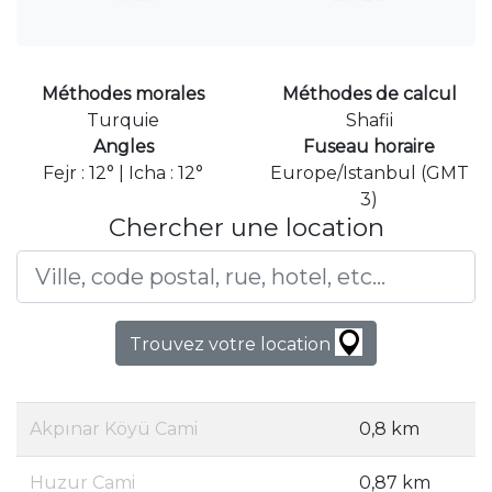
Méthodes morales
Méthodes de calcul
Turquie
Shafii
Angles
Fuseau horaire
Fejr : 12° | Icha : 12°
Europe/Istanbul (GMT
3)
Chercher une location
Trouvez votre location
Akpınar Köyü Cami
0,8 km
Huzur Cami
0,87 km