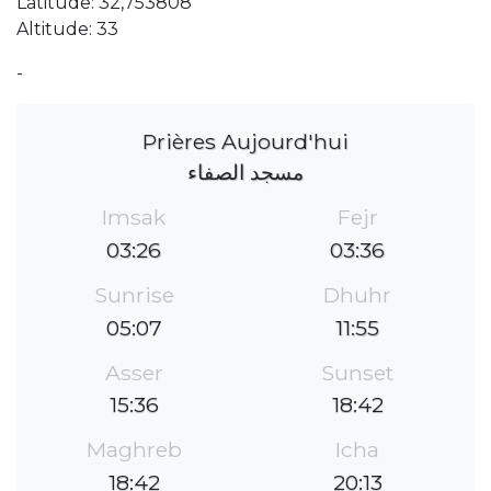
Latitude: 32,753808
Altitude: 33
-
Prières Aujourd'hui
مسجد الصفاء
Imsak
Fejr
03:26
03:36
Sunrise
Dhuhr
05:07
11:55
Asser
Sunset
15:36
18:42
Maghreb
Icha
18:42
20:13