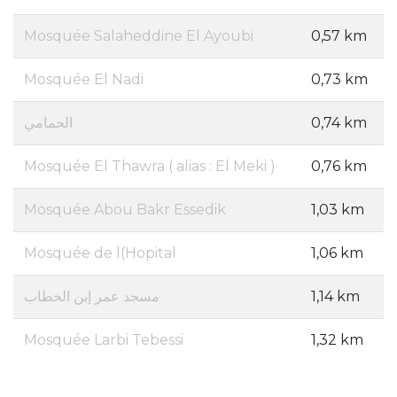
Mosquée Salaheddine El Ayoubi
0,57 km
Mosquée El Nadi
0,73 km
الحمامي
0,74 km
Mosquée El Thawra ( alias : El Meki )
0,76 km
Mosquée Abou Bakr Essedik
1,03 km
Mosquée de l(Hopital
1,06 km
مسجد عمر إبن الخطاب
1,14 km
Mosquée Larbi Tebessi
1,32 km