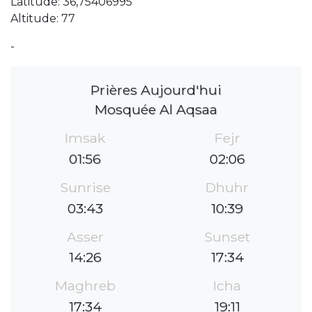
Latitude: 36,75406995
Altitude: 77
-
Prières Aujourd'hui
Mosquée Al Aqsaa
Imsak
Fejr
01:56
02:06
Sunrise
Dhuhr
03:43
10:39
Asser
Sunset
14:26
17:34
Maghreb
Icha
17:34
19:11