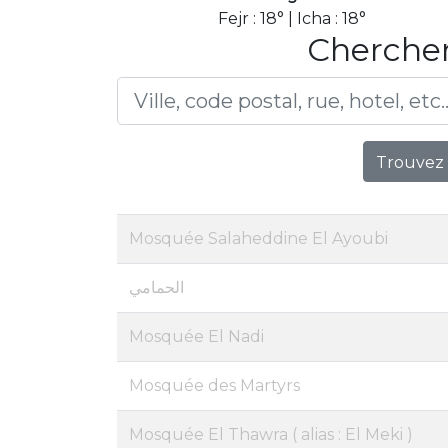
Fejr : 18° | Icha : 18°
Chercher
Trouvez 
Mosquée Salaheddine El Ayoubi
الحمامي
Mosquée El Nadi
Mosquée des Martyrs
Mosquée El Thawra ( alias : El Meki )