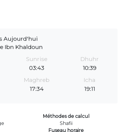
s Aujourd'hui
e Ibn Khaldoun
Sunrise
Dhuhr
03:43
10:39
Maghreb
Icha
17:34
19:11
Méthodes de calcul
ge
Shafii
Fuseau horaire