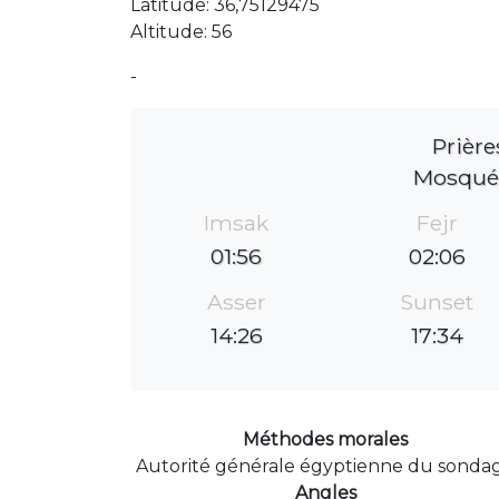
Latitude: 36,75129475
Altitude: 56
-
Prière
Mosqué
Imsak
Fejr
01:56
02:06
Asser
Sunset
14:26
17:34
Méthodes morales
Autorité générale égyptienne du sonda
Angles