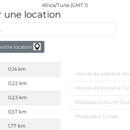
Africa/Tunis (GMT 1)
 une location
votre location
0,14 km
Heures de prières à H
0,22 km
Heures de prières à Tun
0,23 km
Mosquée à Houmt Sou
0,57 km
Mosquée à Tunisie
1,77 km