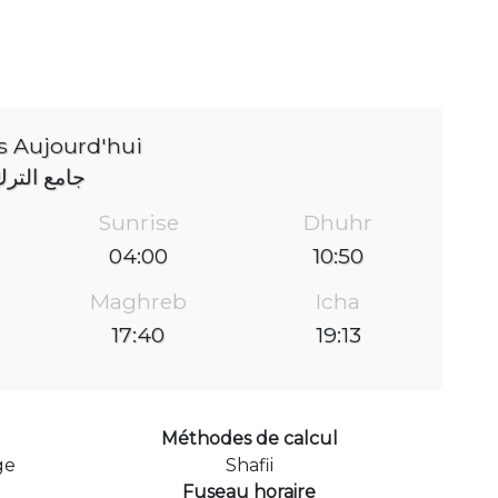
s Aujourd'hui
جامع التر
Sunrise
Dhuhr
04:00
10:50
Maghreb
Icha
17:40
19:13
Méthodes de calcul
ge
Shafii
Fuseau horaire