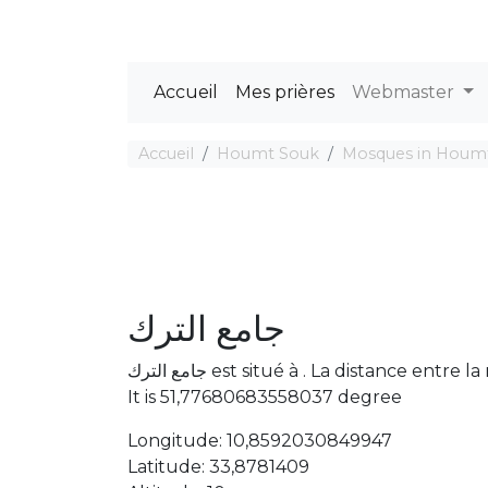
Accueil
Mes prières
Webmaster
Accueil
Houmt Souk
Mosques in Houm
جامع الترك
جامع الترك est situé à . La distance
It is 51,77680683558037 degree
Longitude: 10,8592030849947
Latitude: 33,8781409