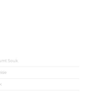
oumt Souk
isie
k