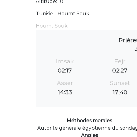
Altitude: 10
Tunisie - Houmt Souk
Houmt Souk
Prière
ك
Imsak
Fejr
02:17
02:27
Asser
Sunset
14:33
17:40
Méthodes morales
Autorité générale égyptienne du sonda
Angles