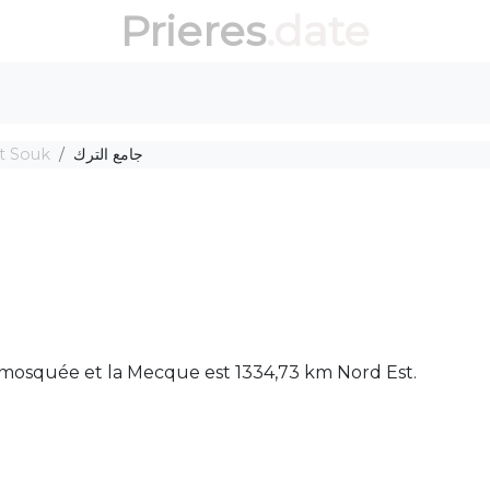
Prieres
.date
t Souk
جامع الترك
 entre la mosquée et la Mecque est 1334,73 km Nord Est.