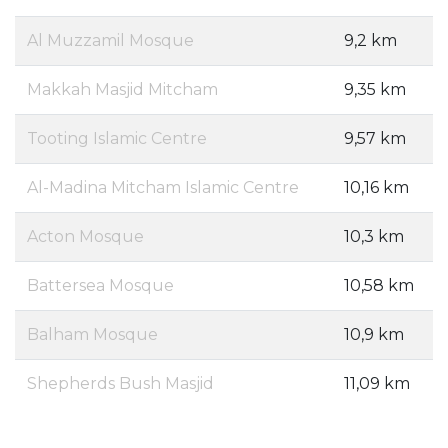
Al Muzzamil Mosque
9,2 km
Makkah Masjid Mitcham
9,35 km
Tooting Islamic Centre
9,57 km
Al-Madina Mitcham Islamic Centre
10,16 km
Acton Mosque
10,3 km
Battersea Mosque
10,58 km
Balham Mosque
10,9 km
Shepherds Bush Masjid
11,09 km