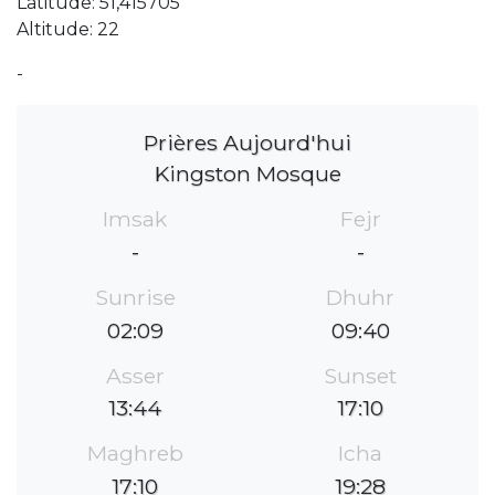
Latitude: 51,415705
Altitude: 22
-
Prières Aujourd'hui
Kingston Mosque
Imsak
Fejr
-
-
Sunrise
Dhuhr
02:09
09:40
Asser
Sunset
13:44
17:10
Maghreb
Icha
17:10
19:28