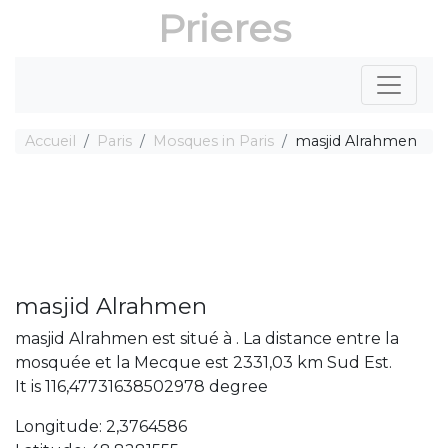
Prieres
Accueil
Paris
Mosques in Paris
masjid Alrahmen
masjid Alrahmen
masjid Alrahmen est situé à . La distance entre la
mosquée et la Mecque est 2331,03 km Sud Est.
It is 116,47731638502978 degree
Longitude: 2,3764586