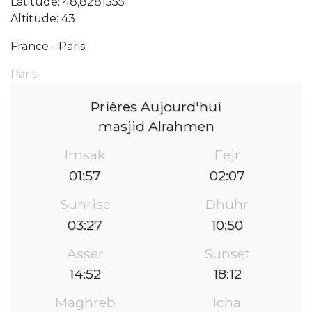
Latitude: 48,8281555
Altitude: 43
France - Paris
Paris
Prières Aujourd'hui
masjid Alrahmen
Imsak
Fejr
01:57
02:07
Sunrise
Dhuhr
03:27
10:50
Asser
Sunset
14:52
18:12
Maghreb
Icha