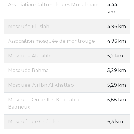
Association Culturelle des Musulmans
4,44
km
Mosquée El-Islah
4,96 km
Association mosquée de montrouge
4,96 km
Mosquée Al-Fatih
5,2 km
Mosquée Rahma
5,29 km
Mosquée 'Ali Ibn Al Khattab
5,29 km
Mosquée Omar Ibn Khattab à
5,68 km
Bagneux
Mosquée de Châtillon
6,3 km