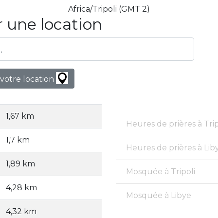
Africa/Tripoli (GMT 2)
 une location
votre location
1,67 km
Heures de prières à Trip
1,7 km
Heures de prières à Lib
1,89 km
Mosquée à Tripoli
4,28 km
Mosquée à Libye
4,32 km