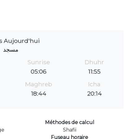
s Aujourd'hui
مسجد
Sunrise
Dhuhr
05:06
11:55
Maghreb
Icha
18:44
20:14
Méthodes de calcul
ge
Shafii
Fuseau horaire