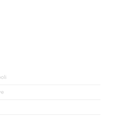
oli
ye