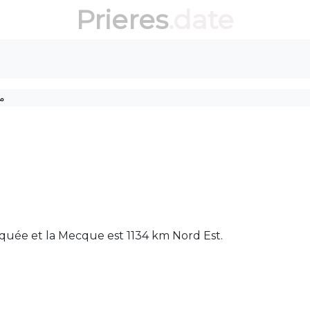
Prieres
.date
م
a mosquée et la Mecque est 1134 km Nord Est.