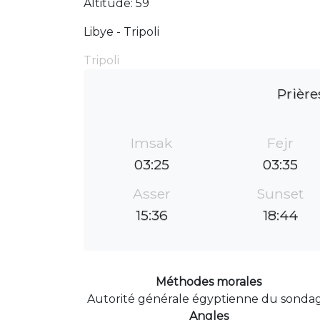
Altitude: 59
Libye - Tripoli
Tripoli
Prière
Imsak
Fejr
03:25
03:35
Asser
Sunset
15:36
18:44
Méthodes morales
Autorité générale égyptienne du sonda
Angles