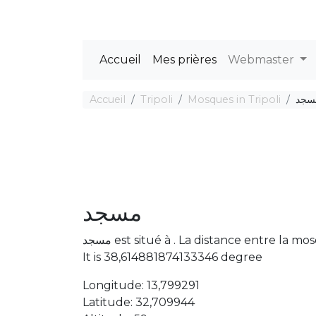
Accueil
Mes prières
Webmaster
Accueil
Tripoli
Mosques in Tripoli
سجد
مسجد
مسجد est situé à . La distance entre l
It is 38,614881874133346 degree
Longitude: 13,799291
Latitude: 32,709944