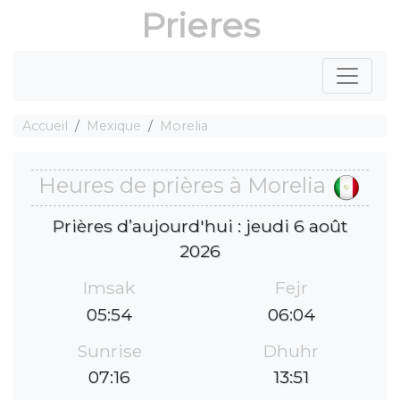
Prieres
Accueil
Mexique
Morelia
Heures de prières à Morelia
Prières d’aujourd'hui : jeudi 6 août
2026
Imsak
Fejr
05:54
06:04
Sunrise
Dhuhr
07:16
13:51