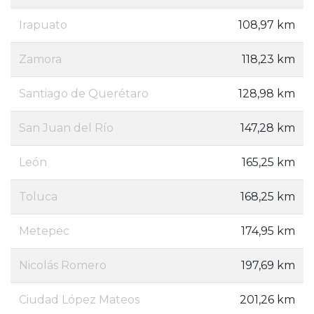
Irapuato
108,97 km
Zamora
118,23 km
Santiago de Querétaro
128,98 km
San Juan del Río
147,28 km
León
165,25 km
Toluca
168,25 km
Metepec
174,95 km
Nicolás Romero
197,69 km
Ciudad López Mateos
201,26 km