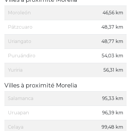
Moroleón
46,56 km
Pátzcuaro
48,37 km
Uriangato
48,77 km
Puruándiro
54,03 km
Yuriria
56,31 km
Villes à proximité Morelia
Salamanca
95,33 km
Uruapan
96,39 km
Celaya
99,48 km